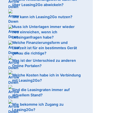
über Leasing2Go abwickeln?
Wie kann ich Leasing2Go nutzen?
Muss ich Unterlagen immer wieder
neu einreichen, wenn ich
Leasinganfragen habe?
Welche Finanzierungsform und
Laufzeit ist für ein bestimmtes Gerät
genau die richtige?
Was ist der Unterschied zu anderen
Online Portalen?
Welche Kosten habe ich in Verbindung
mit Leasing2Go?
Sind die Leasingraten immer auf
aktuellem Stand?
Wie bekomme ich Zugang zu
Leasing2Go?