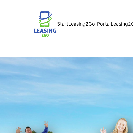
Start
Leasing2Go-Portal
Leasing2