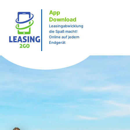
App
Download
Leasingabwicklung
die Spaß macht!
Online auf jedem
Endgerät