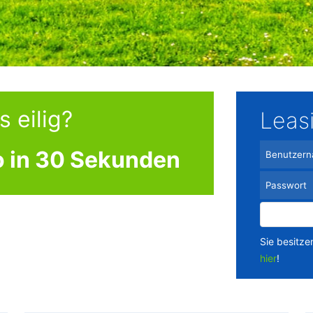
 eilig?
Leas
 in 30 Sekunden
Sie besitze
hier
!