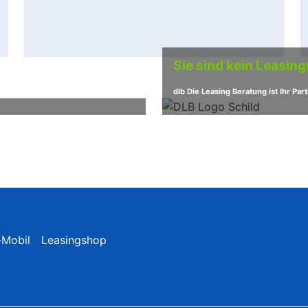
nline
Leasing dominiert die 
Sie sind kein Leasin
noch komfortabler und noch
Über die Hälfte aller außenfinanzierten 
ehr]
Mit einem Anteil von 52 Prozent am nic
dlb Die Leasing Beratung ist Ihr Pa
-Mobil
Leasingshop