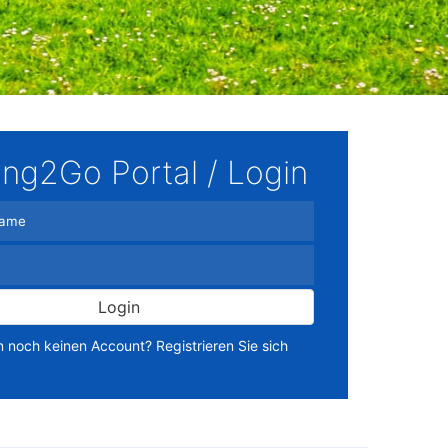
ing2Go Portal / Login
Login
n noch keinen Account? Registrieren Sie sich